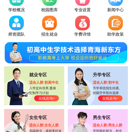
学校概况
校园图库
专业设置
新闻中心
师资团队
招生就业
学费详情
助学政策
就业专区
升学专区
适合人群:初高中生
适合人群:初中生
入学定向培养,量身
升学享统招生待遇,
定制学习计划
技能升学双向选择
在线咨询>
在线咨询>
女生专区
男生专区
适合人群:女生人群
适合人群:男生人群
高端就业，成就美好未
学技能好就业，创业