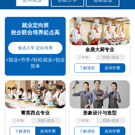
就业定向班
校企联合培养起点高
免试入学 定向培养
金鼎大厨专业
三年制
技能+就业
√就业+升学√轻松就业√创业
简单
了解课程
咨询学费
菁英西点专业
形象设计与造型
三年制
技能+就业
三年制
技能+就业
了解课程
咨询学费
了解课程
咨询学费