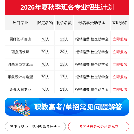
2026年夏秋季班各专业招生计划
金鼎大厨专业
70
人
13
人
报销路费 校企助学金
立即报名
热门专业
限定名额
剩余名额
报名享受助学金
立即报名
菁英西点专业
70
人
11
人
报销路费 校企助学金
立即报名
厨师长研修班
70
人
12
人
报销路费 校企助学金
立即报名
西点店长班
70
人
20
人
报销路费 校企助学金
立即报名
时尚造型大师班
70
人
15
人
报销路费 校企助学金
立即报名
形象设计与造型
70
人
17
人
报销路费 校企助学金
立即报名
金鼎大厨专业
70
人
13
人
报销路费 校企助学金
立即报名
菁英西点专业
70
人
11
人
报销路费 校企助学金
立即报名
厨师长研修班
70
人
12
人
报销路费 校企助学金
立即报名
西点店长班
70
人
20
人
报销路费 校企助学金
立即报名
初中没毕业，能职教高考升学吗
考的学校是公办还是私立