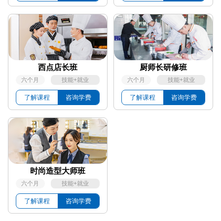
西点店长班
厨师长研修班
六个月
技能+就业
六个月
技能+就业
了解课程
咨询学费
了解课程
咨询学费
金鼎大厨专业
70
人
13
人
报销路费 校企助学金
立即报名
菁英西点专业
70
人
11
人
报销路费 校企助学金
立即报名
厨师长研修班
70
人
12
人
报销路费 校企助学金
立即报名
时尚造型大师班
西点店长班
70
人
20
人
报销路费 校企助学金
立即报名
六个月
技能+就业
时尚造型大师班
70
人
15
人
报销路费 校企助学金
立即报名
了解课程
咨询学费
形象设计与造型
70
人
17
人
报销路费 校企助学金
立即报名