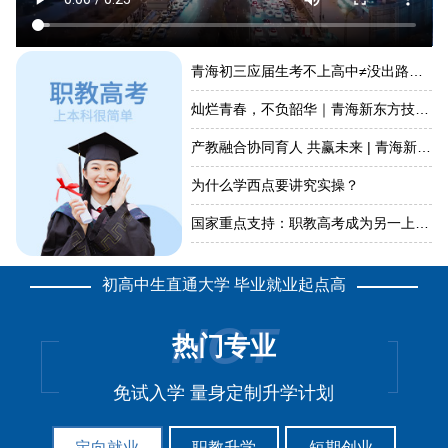
青海初三应届生考不上高中≠没出路，选择春季预科...
灿烂青春，不负韶华｜青海新东方技工学校隆重举办...
产教融合协同育人 共赢未来 | 青海新东方技工...
为什么学西点要讲究实操？
国家重点支持：职教高考成为另一上大学主渠道，让...
初高中生直通大学 毕业就业起点高
HOT
热门专业
免试入学 量身定制升学计划
定向就业
职教升学
短期创业